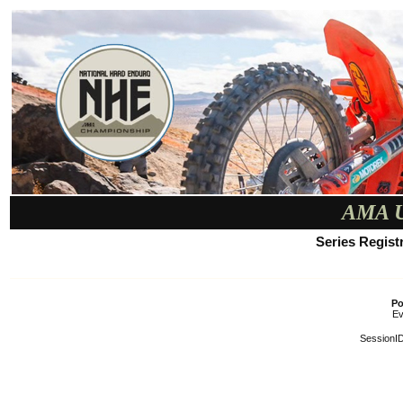
AMA U
Series Registr
Po
Ev
SessionID